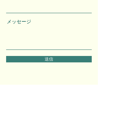
メッセージ
送信
​キハダ日和